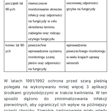
sezonowej odporności
początek lat
równoczesne
grzyba na fungicydy
90-ych
monitorowanie okresów
infekcji oraz odporności
na fungicydy w celu
określenia terminu
zabiegów oraz rodzaju
użytego fungicydu
koniec lat 90-
powszechne
wprowadzenie
ych
wprowadzenie systemu
powszechnego monitoringu
monitoringu szarej
w wielu krajach uprawy
pleśni oraz odporności
winorośli
na fungicydy
W latach 1991/1992 ochrona przed szarą pleśnią
polegała na wykonywaniu mniej więcej 3 aplikacji
środkami grzybobójczymi w trakcie kwitnienia. W ten
sposób dążono do zminimalizowania infekcji
pierwotnych, aby ograniczyć ich wpływ na późniejszy
rozwój choroby. Szerokie zastosowanie miały wtedy