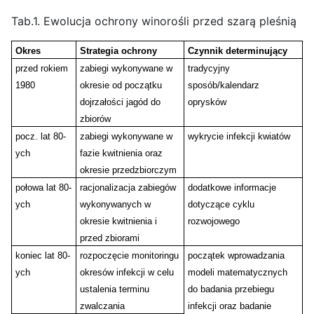
Tab.1. Ewolucja ochrony winorośli przed szarą pleśnią
Okres
Strategia ochrony
Czynnik determinujący
przed rokiem
zabiegi wykonywane w
tradycyjny
1980
okresie od początku
sposób/kalendarz
dojrzałości jagód do
oprysków
zbiorów
pocz. lat 80-
zabiegi wykonywane w
wykrycie infekcji kwiatów
ych
fazie kwitnienia oraz
okresie przedzbiorczym
połowa lat 80-
racjonalizacja zabiegów
dodatkowe informacje
ych
wykonywanych w
dotyczące cyklu
okresie kwitnienia i
rozwojowego
przed zbiorami
koniec lat 80-
rozpoczęcie monitoringu
początek wprowadzania
ych
okresów infekcji w celu
modeli matematycznych
ustalenia terminu
do badania przebiegu
zwalczania
infekcji oraz badanie