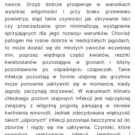
owoce. Grzyb dobrze prosperuje w warunkach
wysokiej wilgotności i przy braku przewiewu
powietrza, stąd takie czynności jak obrywanie liści
czy przerzedzania gron minimalizują wystąpienie
sprzyjających dla jego rozwoju warunków. Chociaż
patogen nie rośnie dobrze w niedojrzałych jagodach,
to może dostać się do młodych owoców wcześniej
min. poprzez więdnące części kwiatów, resztki
kwiatostanów pozostające w gronach i blizny
pozostawione po odpadnięciu czapeczek. Takie
infekcje pozostają w formie utajonej ale grzybnia
może ponownie uaktywnić się w momencie, kiedy
jagody zaczynają dojrzewać. W warunkach klimatu
chłodnego poziom utajonych infekcji jest najczęściej
związany z wilgotną pogodą panującą w okresie
kwitnienia winorośli. Jednak zdecydowana większość
takich „uśpionych” infekcji pozostaje bezczynna aż do
zbiorów i nigdy się nie uaktywnia. Czynniki, które
powodują reaktywacje infekcji latentnych i