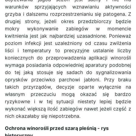
warunków sprzyjających wznawianiu aktywności
grzyba i dalszemu rozprzestrzenianiu się patogena. Z
drugiej strony, jeżeli okres przedzbiorczy będzie
mokry wykonywanie zabiegów w momencie
kwitnienia jest jak najbardziej uzasadnione. Ponieważ
poziom infekcji jest uzależniony od czasu zwilżenia
liści i temperatury to precyzyjne ustalanie liczby
koniecznych do przeprowadzenia aplikacji winorośli
wymaga posiadania odpowiedniej aparatury podobnej
do tej jaką stosuje się sadach do sygnalizowania
oprysków przeciwko parchowi jabłoni. Przy braku
takich przyrządów, decyzje oparte wyłącznie na
własnym przeczuciu mogą okazać się bardzo
ryzykowne i w tej sytuacji niestety lepiej będzie
wykonać większą ilość zabiegów nawet jeżeli część z
nich okazałaby się niepotrzebna.
Ochrona winorośli przed szarą pleśnią - rys
historyczny