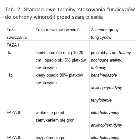
Tab. 2. Standardowe terminy stosowania fungicydów
do ochrony winorośli przed szarą pleśnią
Faza
Faza rozwojowa winorośli
Zalecane grupy
zwalczania
fungicydów
FAZA I
Ia
kiedy latorośle mają 10-20
profilaktyczn
e: ftalany,
cm i opadło ok. 5% płatków
pochodne aniliny,
kwiatowych
ftalimidy
Ib
kiedy opadło 80% płatków
benzimidazole
kwiatowych
anilinopirymidyny
fenylopirole
FAZA II
w okresie przed
dikarboksymidy
zamykaniem się gron
anilinopirymidyny
FAZA III
bezpośrednio po
dikarboksymidy