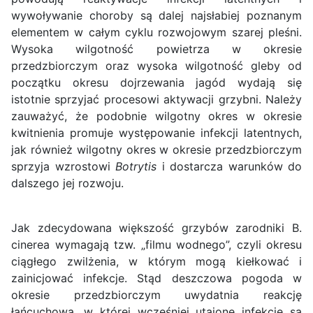
wywoływanie choroby są dalej najsłabiej poznanym
elementem w całym cyklu rozwojowym szarej pleśni.
Wysoka wilgotność powietrza w okresie
przedzbiorczym oraz wysoka wilgotność gleby od
początku okresu dojrzewania jagód wydają się
istotnie sprzyjać procesowi aktywacji grzybni. Należy
zauważyć, że podobnie wilgotny okres w okresie
kwitnienia promuje występowanie infekcji latentnych,
jak również wilgotny okres w okresie przedzbiorczym
sprzyja wzrostowi
Botrytis
i dostarcza warunków do
dalszego jej rozwoju.
Jak zdecydowana większość grzybów zarodniki B.
cinerea wymagają tzw. „filmu wodnego”, czyli okresu
ciągłego zwilżenia, w którym mogą kiełkować i
zainicjować infekcje. Stąd deszczowa pogoda w
okresie przedzbiorczym uwydatnia reakcję
łańcuchową, w której wcześniej utajone infekcje są