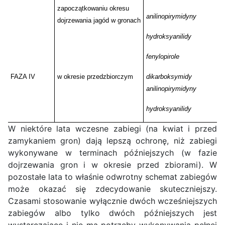
zapoczątkowaniu okresu
anilinopirymidyny
dojrzewania jagód w gronach
hydroksyanilidy
fenylopirole
FAZA IV
w okresie przedzbiorczym
dikarboksymidy
anilinopirymidyny
hydroksyanilidy
W niektóre lata wczesne zabiegi (na kwiat i przed
zamykaniem gron) dają lepszą ochronę, niż zabiegi
wykonywane w terminach późniejszych (w fazie
dojrzewania gron i w okresie przed zbiorami). W
pozostałe lata to właśnie odwrotny schemat zabiegów
może okazać się zdecydowanie skuteczniejszy.
Czasami stosowanie wyłącznie dwóch wcześniejszych
zabiegów albo tylko dwóch późniejszych jest
wystarczające i nie ma potrzeby wykonywania pełnej