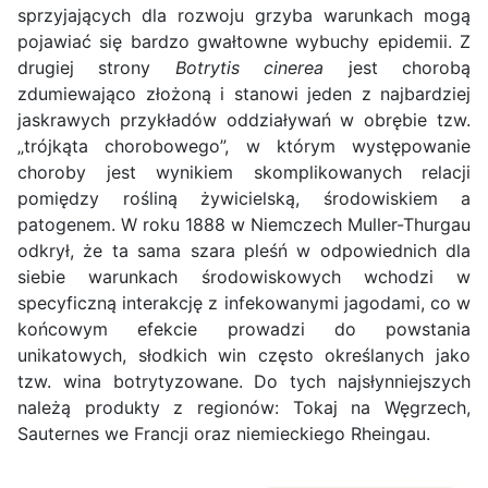
sprzyjających dla rozwoju grzyba warunkach mogą
pojawiać się bardzo gwałtowne wybuchy epidemii. Z
drugiej strony
Botrytis cinerea
jest chorobą
zdumiewająco złożoną i stanowi jeden z najbardziej
jaskrawych przykładów oddziaływań w obrębie tzw.
„trójkąta chorobowego”, w którym występowanie
choroby jest wynikiem skomplikowanych relacji
pomiędzy rośliną żywicielską, środowiskiem a
patogenem. W roku 1888 w Niemczech Muller-Thurgau
odkrył, że ta sama szara pleśń w odpowiednich dla
siebie warunkach środowiskowych wchodzi w
specyficzną interakcję z infekowanymi jagodami, co w
końcowym efekcie prowadzi do powstania
unikatowych, słodkich win często określanych jako
tzw. wina botrytyzowane. Do tych najsłynniejszych
należą produkty z regionów: Tokaj na Węgrzech,
Sauternes we Francji oraz niemieckiego Rheingau.