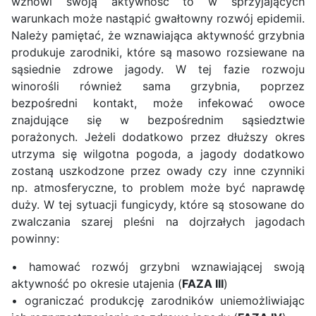
wznowi swoją aktywność to w sprzyjających
warunkach może nastąpić gwałtowny rozwój epidemii.
Należy pamiętać, że wznawiająca aktywność grzybnia
produkuje zarodniki, które są masowo rozsiewane na
sąsiednie zdrowe jagody. W tej fazie rozwoju
winorośli również sama grzybnia, poprzez
bezpośredni kontakt, może infekować owoce
znajdujące się w bezpośrednim sąsiedztwie
porażonych. Jeżeli dodatkowo przez dłuższy okres
utrzyma się wilgotna pogoda, a jagody dodatkowo
zostaną uszkodzone przez owady czy inne czynniki
np. atmosferyczne, to problem może być naprawdę
duży. W tej sytuacji fungicydy, które są stosowane do
zwalczania szarej pleśni na dojrzałych jagodach
powinny:
• hamować rozwój grzybni wznawiającej swoją
aktywność po okresie utajenia (
FAZA III
)
• ograniczać produkcję zarodników uniemożliwiając