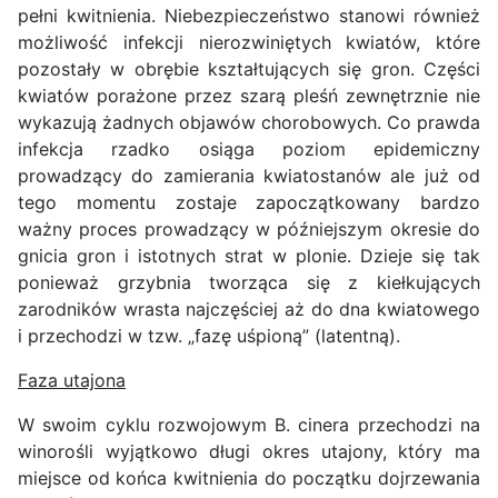
pełni kwitnienia. Niebezpieczeństwo stanowi również
możliwość infekcji nierozwiniętych kwiatów, które
pozostały w obrębie kształtujących się gron. Części
kwiatów porażone przez szarą pleśń zewnętrznie nie
wykazują żadnych objawów chorobowych. Co prawda
infekcja rzadko osiąga poziom epidemiczny
prowadzący do zamierania kwiatostanów ale już od
tego momentu zostaje zapoczątkowany bardzo
ważny proces prowadzący w późniejszym okresie do
gnicia gron i istotnych strat w plonie. Dzieje się tak
ponieważ grzybnia tworząca się z kiełkujących
zarodników wrasta najczęściej aż do dna kwiatowego
i przechodzi w tzw. „fazę uśpioną” (latentną).
Faza utajona
W swoim cyklu rozwojowym B. cinera przechodzi na
winorośli wyjątkowo długi okres utajony, który ma
miejsce od końca kwitnienia do początku dojrzewania