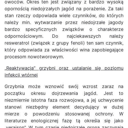
owoców. Okres ten jest związany z bardzo wysoką
opornością niedojrzałych jagód na porażenie. Za taki
stan rzeczy odpowiada wiele czynników, do których
należy min. wytwarzanie przez niedojrzałe jagody
bardzo specyficznych związków o charakterze
odpornościowym. Do najciekawszych należy
resweratrol (związek z grupy fenoli) ten sam czynnik,
który odpowiada za właściwości wina zapobiegające
procesom nowotworowym.
„
Reaktywacja” grzybni oraz ustalanie się poziomu
infekcji wtórnej
Grzybnia może wznowić swój wzrost zaraz na
początku okresu dojrzewania jagód. Jest to
niezmiernie istotna faza rozwojowa, a jej uchwycenie
stanowi niezbędny element decydujący w dużej
mierze o powodzeniu stosowanej ochrony. W
literaturze enologicznej fazę tą określa się jako
„veraison”. W tym czasie niedojrzałe grona zaczynają