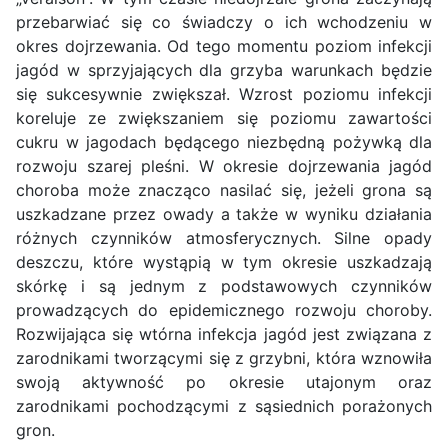
przebarwiać się co świadczy o ich wchodzeniu w
okres dojrzewania. Od tego momentu poziom infekcji
jagód w sprzyjających dla grzyba warunkach będzie
się sukcesywnie zwiększał. Wzrost poziomu infekcji
koreluje ze zwiększaniem się poziomu zawartości
cukru w jagodach będącego niezbędną pożywką dla
rozwoju szarej pleśni. W okresie dojrzewania jagód
choroba może znacząco nasilać się, jeżeli grona są
uszkadzane przez owady a także w wyniku działania
różnych czynników atmosferycznych. Silne opady
deszczu, które wystąpią w tym okresie uszkadzają
skórkę i są jednym z podstawowych czynników
prowadzących do epidemicznego rozwoju choroby.
Rozwijająca się wtórna infekcja jagód jest związana z
zarodnikami tworzącymi się z grzybni, która wznowiła
swoją aktywność po okresie utajonym oraz
zarodnikami pochodzącymi z sąsiednich porażonych
gron.