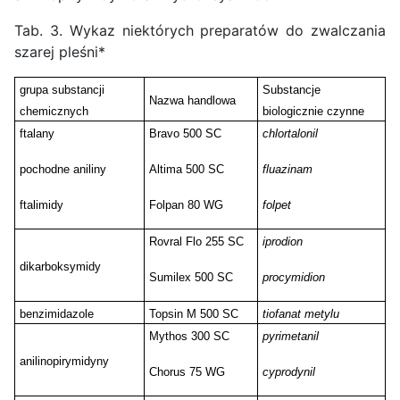
Tab. 3. Wykaz niektórych preparatów do zwalczania
szarej pleśni*
grupa substancji
Substancje
Nazwa handlowa
chemicznych
biologicznie czynne
ftalany
Bravo 500 SC
chlortalonil
pochodne aniliny
Altima 500 SC
fluazinam
ftalimidy
Folpan 80 WG
folpet
Rovral Flo 255 SC
iprodion
dikarboksymidy
Sumilex 500 SC
procymidion
benzimidazole
Topsin M 500 SC
tiofanat metylu
Mythos 300 SC
pyrimetanil
anilinopirymidyny
Chorus 75 WG
cyprodynil