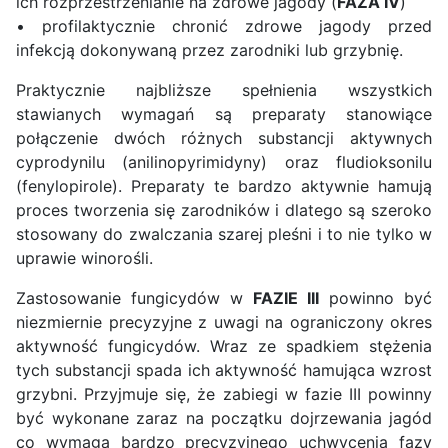
ich rozprzestrzenianie na zdrowe jagody (
FAZA IV
)
• profilaktycznie chronić zdrowe jagody przed
infekcją dokonywaną przez zarodniki lub grzybnię.
Praktycznie najbliższe spełnienia wszystkich
stawianych wymagań są preparaty stanowiące
połączenie dwóch różnych substancji aktywnych
cyprodynilu (anilinopyrimidyny) oraz fludioksonilu
(fenylopirole). Preparaty te bardzo aktywnie hamują
proces tworzenia się zarodników i dlatego są szeroko
stosowany do zwalczania szarej pleśni i to nie tylko w
uprawie winorośli.
Zastosowanie fungicydów w
FAZIE III
powinno być
niezmiernie precyzyjne z uwagi na ograniczony okres
aktywność fungicydów. Wraz ze spadkiem stężenia
tych substancji spada ich aktywność hamująca wzrost
grzybni. Przyjmuje się, że zabiegi w fazie III powinny
być wykonane zaraz na początku dojrzewania jagód
co wymaga bardzo precyzyjnego uchwycenia fazy