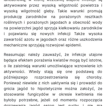
aktywowane przez wysoką wilgotność powietrza i
wysoką wilgotność gleby. Takie warunki promują
produkcję zarodników na porażonych resztkach
roślinnych i porażonych jagodach a obecność wody
na powierzchni jagód sprzyja kiełkowaniu zarodników
i pojawianiu się nowych infekcji Także wysoka
zawartość azotu w jagodach oraz różne uszkodzenia
mechaniczne sprzyjają rozwojowi epidemii.
Reasumując należy zauważyć, że infekcje utajone
będące efektem porażenia kwiatów mogą być istotne,
o ile zaistnieją warunki umożliwiające wznowienie ich
aktywności. Wtedy stają się one podstawą do
późniejszego rozprzestrzeniania się choroby.
Ponieważ niewiele z nich uaktywnia się i prowadzi do
gnicia jagód to hipotetycznie można założyć, że
stosowanie fungicydów w okresie kwitnienia nie
byłoby potrzebne, jeżeli od momentu rozpoczęcia
dojrzewania jagód sezon jest suchy i nie ma