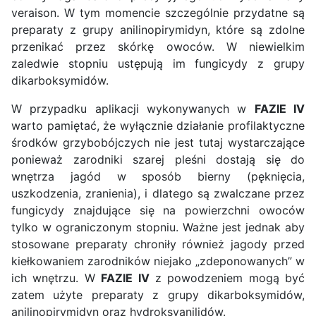
veraison. W tym momencie szczególnie przydatne są
preparaty z grupy anilinopirymidyn, które są zdolne
przenikać przez skórkę owoców. W niewielkim
zaledwie stopniu ustępują im fungicydy z grupy
dikarboksymidów.
W przypadku aplikacji wykonywanych w
FAZIE IV
warto pamiętać, że wyłącznie działanie profilaktyczne
środków grzybobójczych nie jest tutaj wystarczające
ponieważ zarodniki szarej pleśni dostają się do
wnętrza jagód w sposób bierny (pęknięcia,
uszkodzenia, zranienia), i dlatego są zwalczane przez
fungicydy znajdujące się na powierzchni owoców
tylko w ograniczonym stopniu. Ważne jest jednak aby
stosowane preparaty chroniły również jagody przed
kiełkowaniem zarodników niejako „zdeponowanych” w
ich wnętrzu. W
FAZIE IV
z powodzeniem mogą być
zatem użyte preparaty z grupy dikarboksymidów,
anilinopirymidyn oraz hydroksyanilidów.