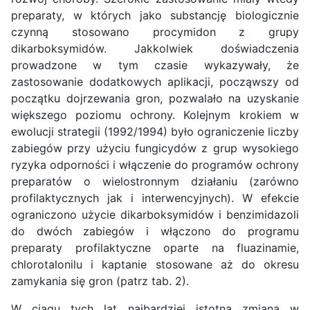
preparaty, w których jako substancję biologicznie
czynną stosowano procymidon z grupy
dikarboksymidów. Jakkolwiek doświadczenia
prowadzone w tym czasie wykazywały, że
zastosowanie dodatkowych aplikacji, począwszy od
początku dojrzewania gron, pozwalało na uzyskanie
większego poziomu ochrony. Kolejnym krokiem w
ewolucji strategii (1992/1994) było ograniczenie liczby
zabiegów przy użyciu fungicydów z grup wysokiego
ryzyka odporności i włączenie do programów ochrony
preparatów o wielostronnym działaniu (zarówno
profilaktycznych jak i interwencyjnych). W efekcie
ograniczono użycie dikarboksymidów i benzimidazoli
do dwóch zabiegów i włączono do programu
preparaty profilaktyczne oparte na fluazinamie,
chlorotalonilu i kaptanie stosowane aż do okresu
zamykania się gron (patrz tab. 2).
W ciągu tych lat najbardziej istotną zmianą w