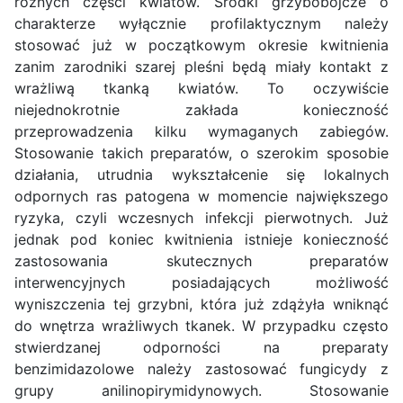
różnych części kwiatów. Środki grzybobójcze o
charakterze wyłącznie profilaktycznym należy
stosować już w początkowym okresie kwitnienia
zanim zarodniki szarej pleśni będą miały kontakt z
wrażliwą tkanką kwiatów. To oczywiście
niejednokrotnie zakłada konieczność
przeprowadzenia kilku wymaganych zabiegów.
Stosowanie takich preparatów, o szerokim sposobie
działania, utrudnia wykształcenie się lokalnych
odpornych ras patogena w momencie największego
ryzyka, czyli wczesnych infekcji pierwotnych. Już
jednak pod koniec kwitnienia istnieje konieczność
zastosowania skutecznych preparatów
interwencyjnych posiadających możliwość
wyniszczenia tej grzybni, która już zdążyła wniknąć
do wnętrza wrażliwych tkanek. W przypadku często
stwierdzanej odporności na preparaty
benzimidazolowe należy zastosować fungicydy z
grupy anilinopirymidynowych. Stosowanie